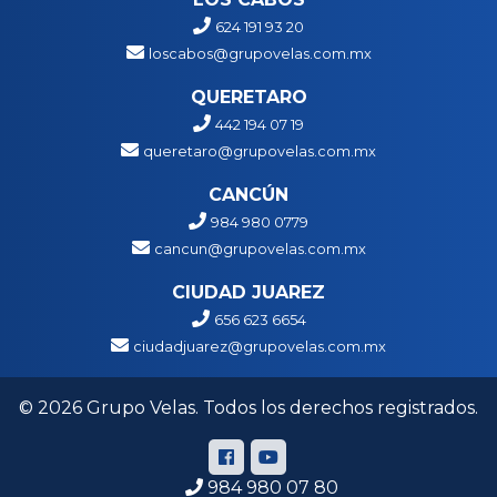
624 191 93 20
loscabos@grupovelas.com.mx
QUERETARO
442 194 07 19
queretaro@grupovelas.com.mx
CANCÚN
984 980 0779
cancun@grupovelas.com.mx
CIUDAD JUAREZ
656 623 6654
ciudadjuarez@grupovelas.com.mx
© 2026 Grupo Velas. Todos los derechos registrados.
984 980 07 80