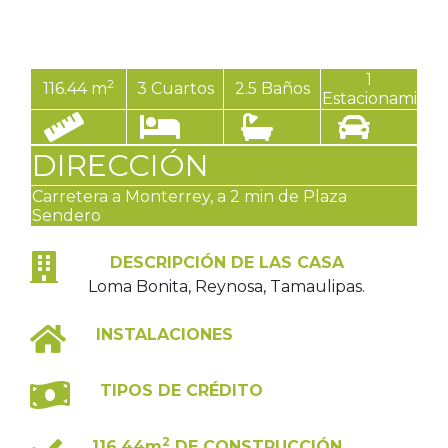
1
2
116.44 m
3 Cuartos
2.5 Baños
Estacionamient
DIRECCIÓN
Carretera a Monterrey, a 2 min de Plaza
Sendero
DESCRIPCIÓN DE LAS CASA
Loma Bonita, Reynosa, Tamaulipas.
INSTALACIONES
TIPOS DE CRÉDITO
2
116.44m
DE CONSTRUCCIÓN